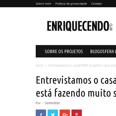
Sobre mim
Política de privacidade
Contato
Enriquecendo
SOBRE OS PROJETOS
BLOGOSFERA 
Início
Entrevistamos o casal FIREE brasileiro que e
Entrevistamos o casa
está fazendo muito 
Por
-
02/06/2020