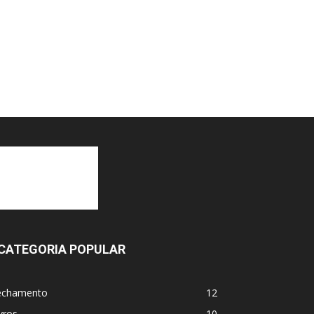
CATEGORIA POPULAR
echamento
12
vros
10