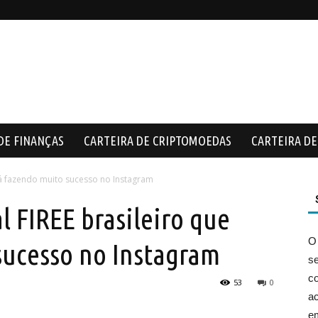
DE FINANÇAS
CARTEIRA DE CRIPTOMOEDAS
CARTEIRA DE 
stá fazendo muito sucesso no Instagram
l FIREE brasileiro que
O
sucesso no Instagram
s
co
53
0
ac
e