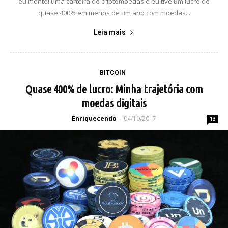
eu montei uma carteira de criptomoedas e eu tive um lucro de
quase 400% em menos de um ano com moedas...
Leia mais
BITCOIN
Quase 400% de lucro: Minha trajetória com
moedas digitais
Enriquecendo
04/10/2017
-
13