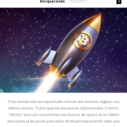
Enriquecendo
16/10/2017
-
9
Todo mundo tem acompanhado o boom das moedas digitais nos
últimos meses. Todos querem pesquisar criptomoedas. O termo
"bitcoin" teve um crescimento nas buscas de quase 4x no último
ano.Quem já leu posts passados do blog Enriquecendo sabe que