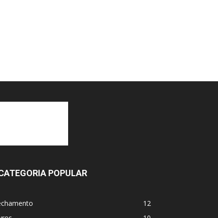
CATEGORIA POPULAR
echamento
12
vros
10