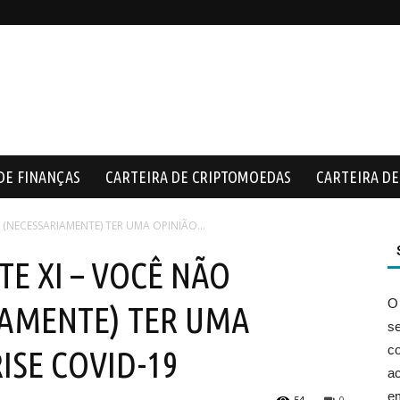
DE FINANÇAS
CARTEIRA DE CRIPTOMOEDAS
CARTEIRA DE 
 (NECESSARIAMENTE) TER UMA OPINIÃO...
E XI – VOCÊ NÃO
O
IAMENTE) TER UMA
s
co
ISE COVID-19
ac
e
54
0