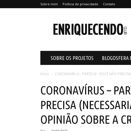
Sobre mim
Política de privacidade
Contato
Enriquecendo
SOBRE OS PROJETOS
BLOGOSFERA 
Início
CORONAVÍRUS - PARTE XI - VOCÊ NÃO PRECISA
CORONAVÍRUS – PART
PRECISA (NECESSAR
OPINIÃO SOBRE A CR
Por
-
20/05/2020