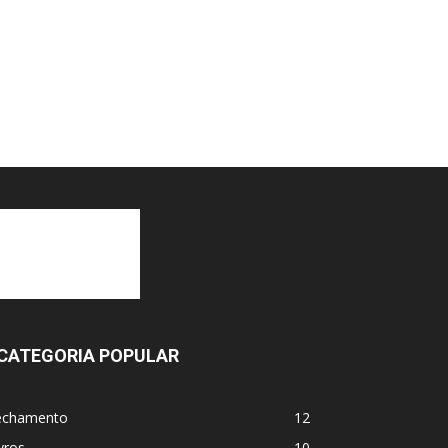
CATEGORIA POPULAR
echamento
12
vros
10