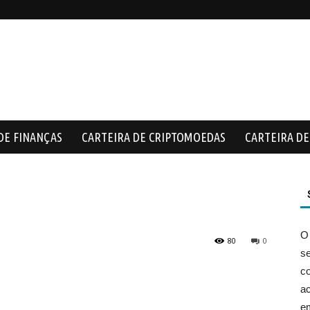
DE FINANÇAS
CARTEIRA DE CRIPTOMOEDAS
CARTEIRA DE 
O
80
0
s
co
ac
e