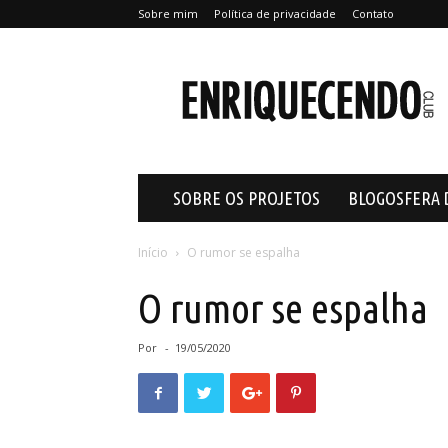
Sobre mim
Política de privacidade
Contato
Enriquecendo
SOBRE OS PROJETOS
BLOGOSFERA 
Início
O rumor se espalha
O rumor se espalha
Por
-
19/05/2020