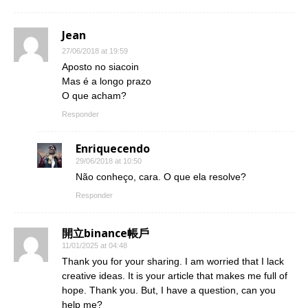
Jean
27/06/2018 at 19:59
Aposto no siacoin
Mas é a longo prazo
O que acham?
Responder
Enriquecendo
29/06/2018 at 10:50
Não conheço, cara. O que ela resolve?
Responder
開立binance帳戶
11/01/2025 at 04:48
Thank you for your sharing. I am worried that I lack
creative ideas. It is your article that makes me full of
hope. Thank you. But, I have a question, can you
help me?