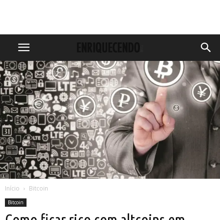
Início
Bitcoin
Bitcoin
Como ficar rico com altcoins em