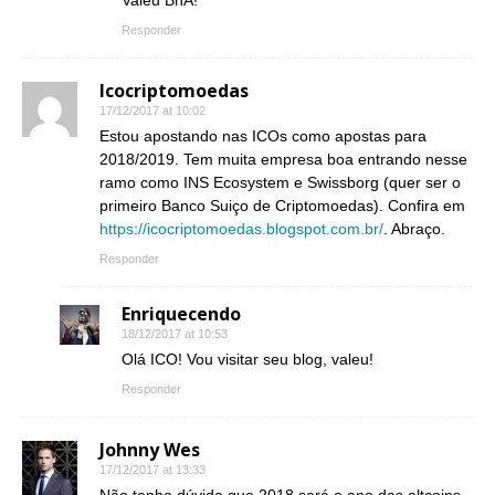
Responder
Icocriptomoedas
17/12/2017 at 10:02
Estou apostando nas ICOs como apostas para
2018/2019. Tem muita empresa boa entrando nesse
ramo como INS Ecosystem e Swissborg (quer ser o
primeiro Banco Suiço de Criptomoedas). Confira em
https://icocriptomoedas.blogspot.com.br/
. Abraço.
Responder
Enriquecendo
18/12/2017 at 10:53
Olá ICO! Vou visitar seu blog, valeu!
Responder
Johnny Wes
17/12/2017 at 13:33
Não tenho dúvida que 2018 será o ano das altcoins.