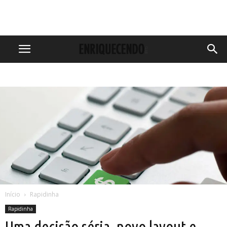
Início
Rapidinha
Rapidinha
Uma decisão séria, novo layout e