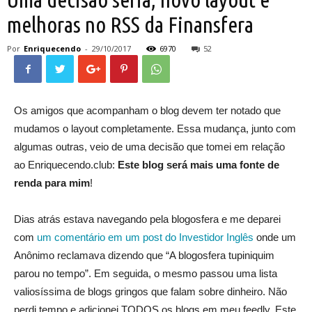
melhoras no RSS da Finansfera
Por
Enriquecendo
-
29/10/2017
6970
52
Os amigos que acompanham o blog devem ter notado que
mudamos o layout completamente. Essa mudança, junto com
algumas outras, veio de uma decisão que tomei em relação
ao Enriquecendo.club:
Este blog será mais uma fonte de
renda para mim
!
Dias atrás estava navegando pela blogosfera e me deparei
com
um comentário em um post do Investidor Inglês
onde um
Anônimo reclamava dizendo que “A blogosfera tupiniquim
parou no tempo”. Em seguida, o mesmo passou uma lista
valiosíssima de blogs gringos que falam sobre dinheiro. Não
perdi tempo e adicionei TODOS os blogs em meu feedly. Este