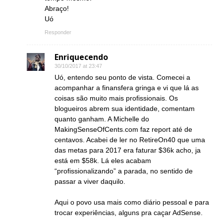
Abraço!
Uó
Responder
Enriquecendo
30/10/2017 at 23:47
Uó, entendo seu ponto de vista. Comecei a
acompanhar a finansfera gringa e vi que lá as
coisas são muito mais profissionais. Os
blogueiros abrem sua identidade, comentam
quanto ganham. A Michelle do
MakingSenseOfCents.com faz report até de
centavos. Acabei de ler no RetireOn40 que uma
das metas para 2017 era faturar $36k acho, ja
está em $58k. Lá eles acabam
“profissionalizando” a parada, no sentido de
passar a viver daquilo.
Aqui o povo usa mais como diário pessoal e para
trocar experiências, alguns pra caçar AdSense.