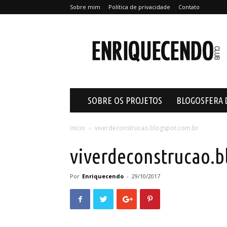
Sobre mim
Política de privacidade
Contato
Enriquecendo
SOBRE OS PROJETOS
BLOGOSFERA 
Início
viverdeconstrucao.blogspot.com.br
viverdeconstrucao.b
Por
Enriquecendo
-
29/10/2017