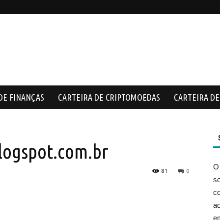
DE FINANÇAS
CARTEIRA DE CRIPTOMOEDAS
CARTEIRA DE 
logspot.com.br
O
81
0
s
co
ac
e