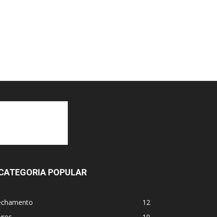
CATEGORIA POPULAR
echamento
12
vros
10