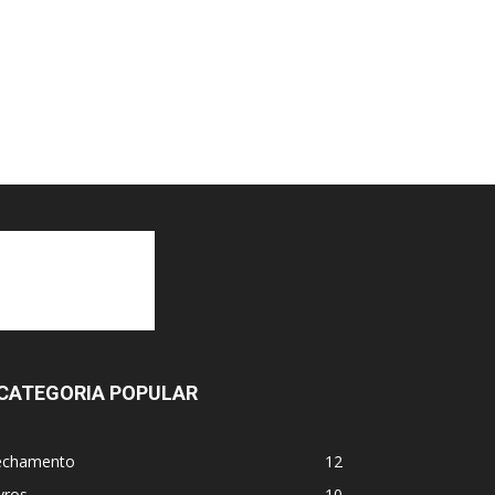
CATEGORIA POPULAR
echamento
12
vros
10