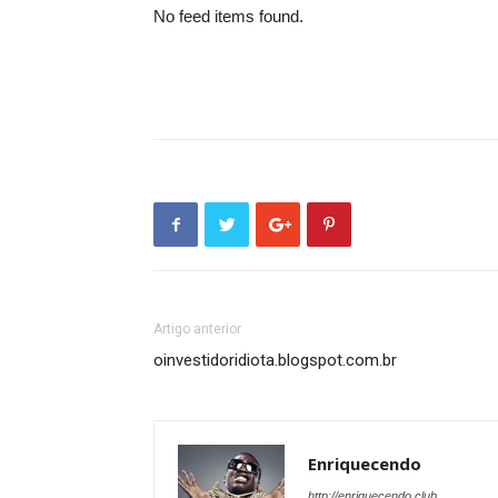
No feed items found.
Artigo anterior
oinvestidoridiota.blogspot.com.br
Enriquecendo
http://enriquecendo.club