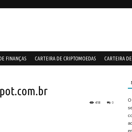
DE FINANÇAS
CARTEIRA DE CRIPTOMOEDAS
CARTEIRA DE 
pot.com.br
O
418
0
s
co
ac
e