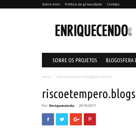
Sobre mim
Política de privacidade
Contato
Enriquecendo
SOBRE OS PROJETOS
BLOGOSFERA 
Início
riscoetempero.blogspot.com.br
riscoetempero.blogs
Por
Enriquecendo
-
29/10/2017