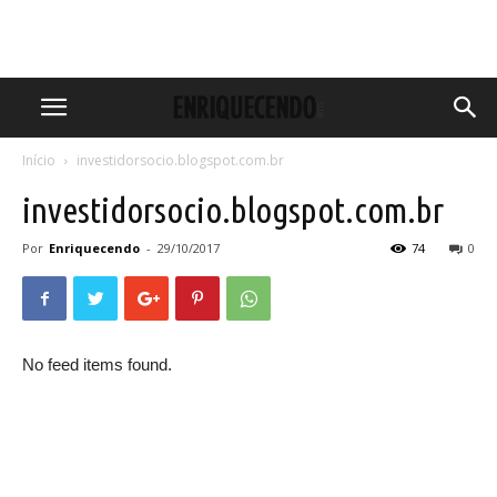
Início
investidorsocio.blogspot.com.br
investidorsocio.blogspot.com.br
Por
Enriquecendo
-
29/10/2017
74
0
No feed items found.