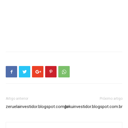
Artigo anterior
Próximo artigo
zeruelainvestidor.blogspot.com.br
gokuinvestidor.blogspot.com.br