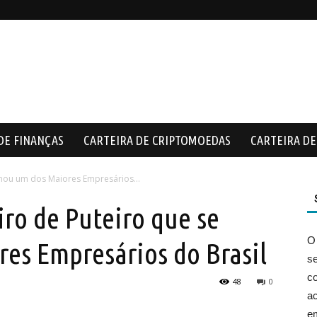
DE FINANÇAS
CARTEIRA DE CRIPTOMOEDAS
CARTEIRA DE 
rnou um dos Maiores Empresários...
ro de Puteiro que se
O
es Empresários do Brasil
s
co
48
0
ac
e