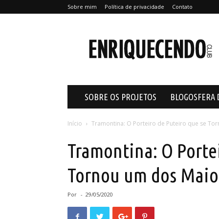
Sobre mim
Política de privacidade
Contato
Enriquecendo
SOBRE OS PROJETOS
BLOGOSFERA 
Início
Tramontina: O Porteiro de Puteiro que se To
Tramontina: O Portei
Tornou um dos Maior
Por
-
29/05/2020