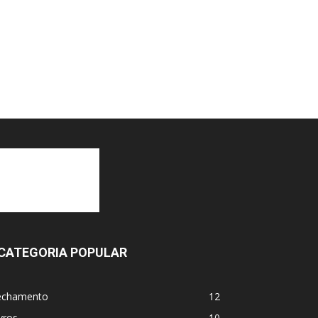
CATEGORIA POPULAR
echamento
12
vros
10