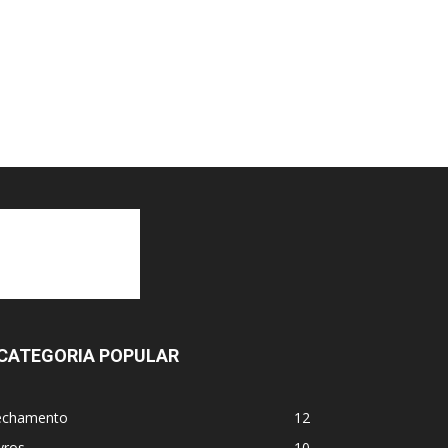
CATEGORIA POPULAR
echamento
12
vros
10