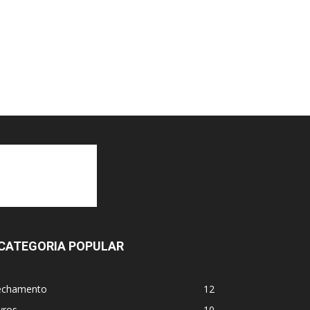
CATEGORIA POPULAR
echamento
12
vros
10