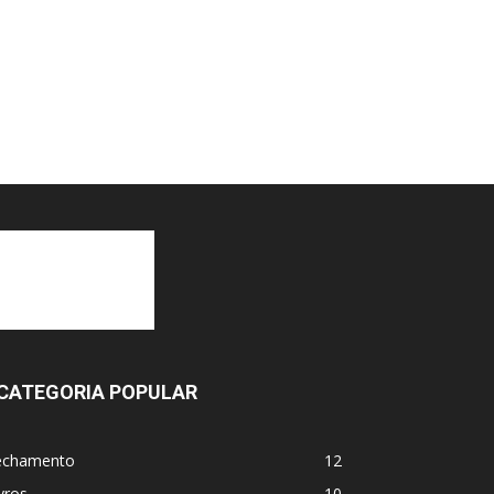
CATEGORIA POPULAR
echamento
12
vros
10