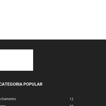
CATEGORIA POPULAR
echamento
12
vros
10