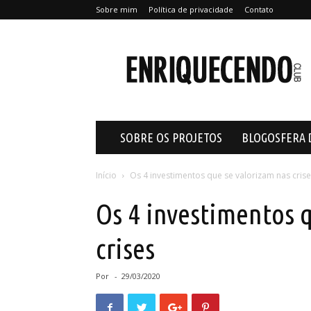
Sobre mim
Política de privacidade
Contato
Enriquecendo
SOBRE OS PROJETOS
BLOGOSFERA 
Início
Os 4 investimentos que se valorizam nas cris
Os 4 investimentos 
crises
Por
-
29/03/2020