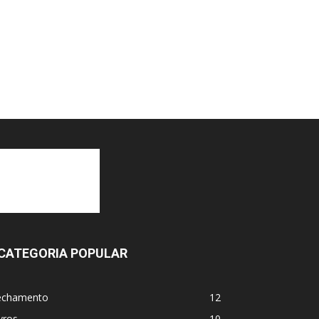
CATEGORIA POPULAR
echamento
12
vros
10