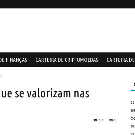
DE FINANÇAS
CARTEIRA DE CRIPTOMOEDAS
CARTEIRA DE 
es
que se valorizam nas
O
s
co
59
0
ac
e