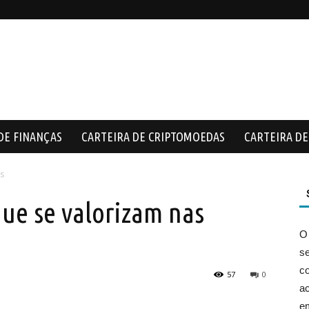
DE FINANÇAS
CARTEIRA DE CRIPTOMOEDAS
CARTEIRA DE 
es
que se valorizam nas
O
s
co
57
0
ac
e