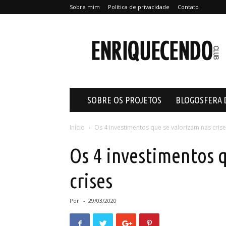
Sobre mim
Política de privacidade
Contato
Enriquecendo
SOBRE OS PROJETOS
BLOGOSFERA 
Início
Os 4 investimentos que se valorizam nas cris
Os 4 investimentos 
crises
Por
-
29/03/2020