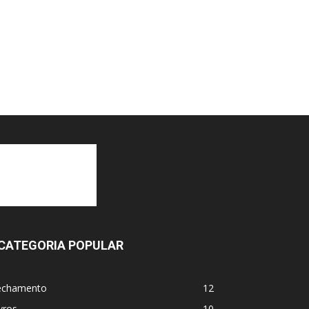
CATEGORIA POPULAR
echamento
12
vros
10