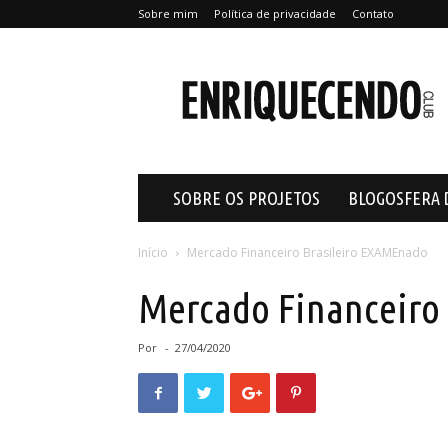
Sobre mim
Política de privacidade
Contato
Enriquecendo
SOBRE OS PROJETOS
BLOGOSFERA 
Início
Mercado Financeiro Brasileiro EXAMEnado
Mercado Financeiro
Por
-
27/04/2020