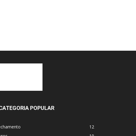
CATEGORIA POPULAR
echamento
12
vros
10