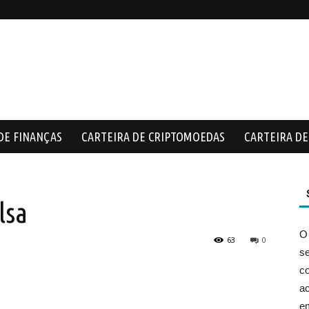
DE FINANÇAS
CARTEIRA DE CRIPTOMOEDAS
CARTEIRA DE 
lsa
O
63
0
s
co
ac
e