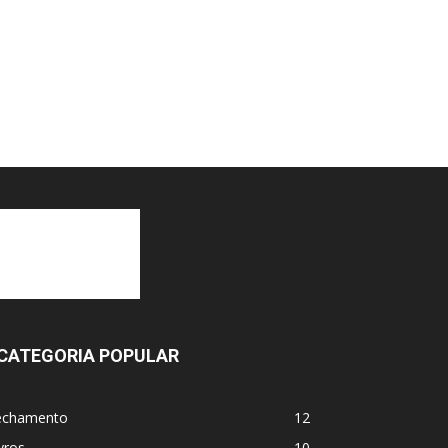
CATEGORIA POPULAR
echamento
12
vros
10