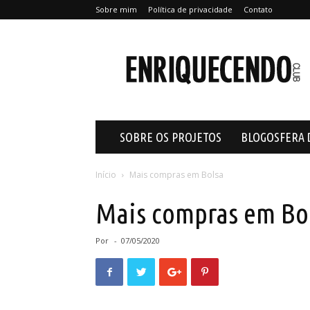
Sobre mim
Política de privacidade
Contato
Enriquecendo
SOBRE OS PROJETOS
BLOGOSFERA 
Início
Mais compras em Bolsa
Mais compras em Bo
Por
-
07/05/2020