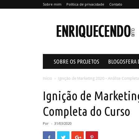
Sobre mim
Política de privacidade
Contato
Enriquecendo
SOBRE OS PROJETOS
BLOGOSFERA 
Início
Ignição de Marketing 2020 – Análise Complet
Ignição de Marketin
Completa do Curso
Por
-
31/03/2020