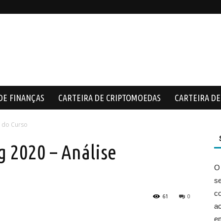
DE FINANÇAS
CARTEIRA DE CRIPTOMOEDAS
CARTEIRA DE 
a do Curso
g 2020 – Análise
O
s
co
61
0
ac
e