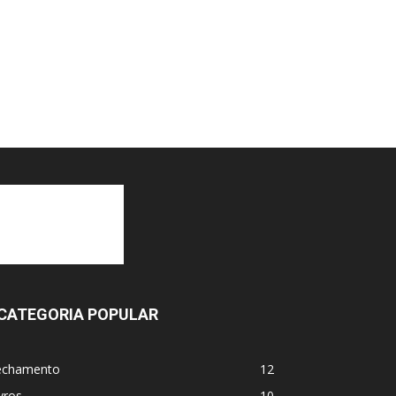
CATEGORIA POPULAR
echamento
12
vros
10