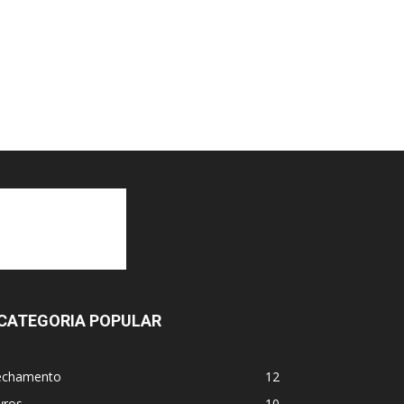
CATEGORIA POPULAR
echamento
12
vros
10