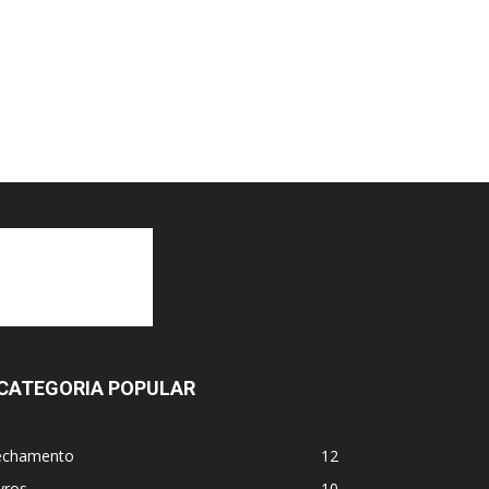
CATEGORIA POPULAR
echamento
12
vros
10