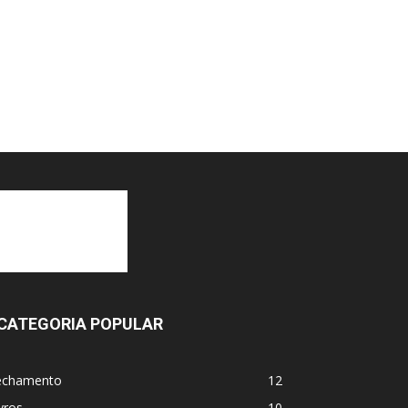
CATEGORIA POPULAR
echamento
12
vros
10