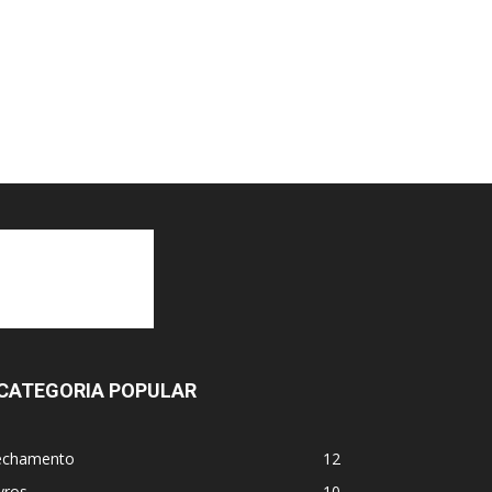
CATEGORIA POPULAR
echamento
12
vros
10