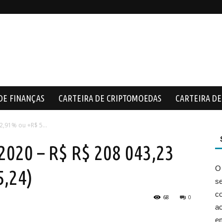
DE FINANÇAS
CARTEIRA DE CRIPTOMOEDAS
CARTEIRA DE 
2,91% ou +R$ 5...
020 – R$ R$ 208 043,23
O
5,24)
s
co
68
0
ac
e