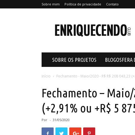
Sobre mim
Política de privacidade
Contato
Enriquecendo
SOBRE OS PROJETOS
BLOGOSFERA 
Início
Fechamento - Maio/2020 - R$ R$ 208 043,23 (+
Fechamento – Maio/2
(+2,91% ou +R$ 5 87
Por
-
31/05/2020