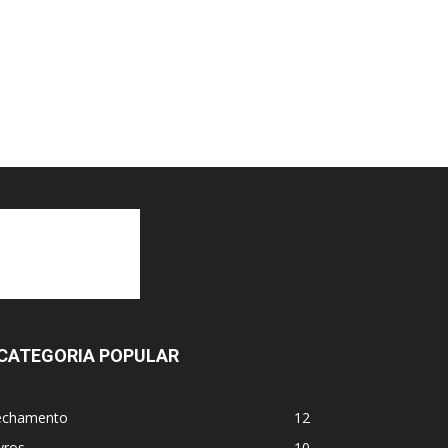
CATEGORIA POPULAR
echamento
12
vros
10