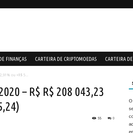
DE FINANÇAS
CARTEIRA DE CRIPTOMOEDAS
CARTEIRA DE 
2,91% ou +R$ 5...
020 – R$ R$ 208 043,23
O
5,24)
s
co
55
0
ac
e