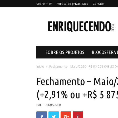
Sobre mim
Política de privacidade
Contato
Enriquecendo
SOBRE OS PROJETOS
BLOGOSFERA 
Início
Fechamento - Maio/2020 - R$ R$ 208 043,23 (+
Fechamento – Maio/2
(+2,91% ou +R$ 5 87
Por
-
31/05/2020