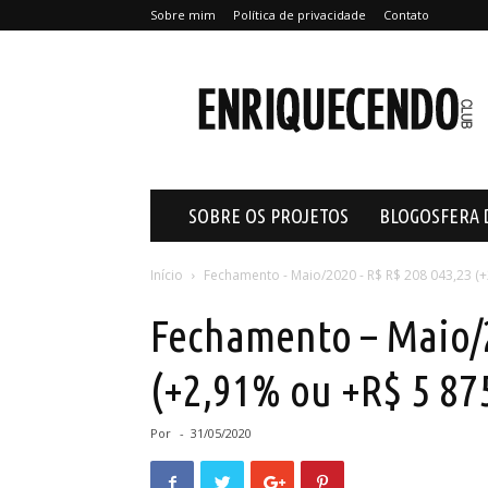
Sobre mim
Política de privacidade
Contato
Enriquecendo
SOBRE OS PROJETOS
BLOGOSFERA 
Início
Fechamento - Maio/2020 - R$ R$ 208 043,23 (+
Fechamento – Maio/2
(+2,91% ou +R$ 5 87
Por
-
31/05/2020