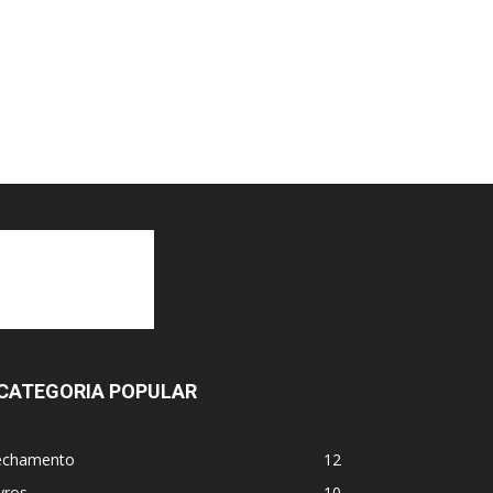
CATEGORIA POPULAR
echamento
12
vros
10