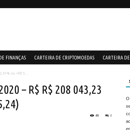
DE FINANÇAS
CARTEIRA DE CRIPTOMOEDAS
CARTEIRA DE 
2,91% ou +R$ 5...
020 – R$ R$ 208 043,23
O
5,24)
s
co
49
0
ac
e