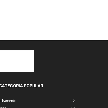
CATEGORIA POPULAR
echamento
12
vros
10