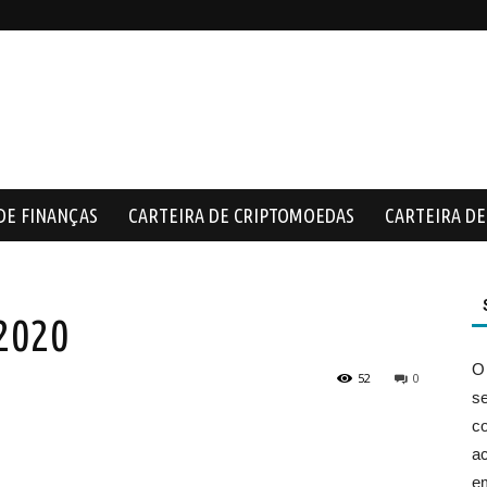
DE FINANÇAS
CARTEIRA DE CRIPTOMOEDAS
CARTEIRA DE 
2020
O
52
0
s
co
ac
e