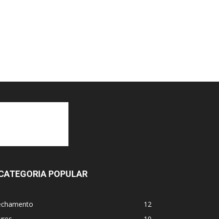
CATEGORIA POPULAR
echamento
12
vros
10