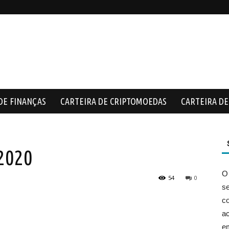
DE FINANÇAS
CARTEIRA DE CRIPTOMOEDAS
CARTEIRA DE 
2020
O
54
0
s
co
ac
e