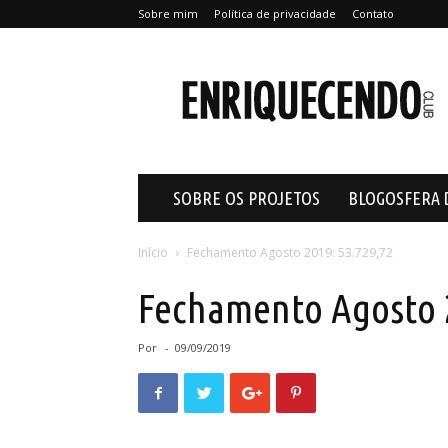
Sobre mim
Política de privacidade
Contato
Enriquecendo
SOBRE OS PROJETOS
BLOGOSFERA 
Início
Fechamento Agosto 2019: 53.729,72
Fechamento Agosto 
Por
-
09/09/2019