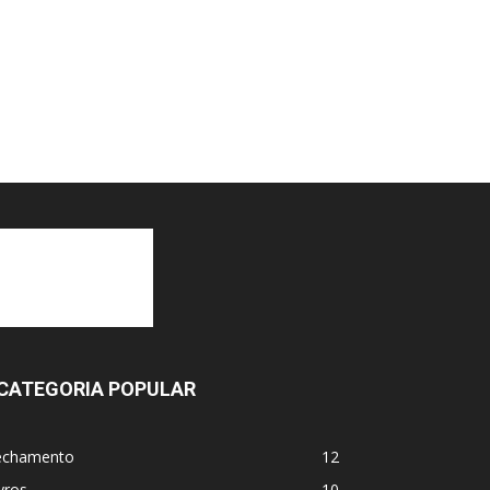
CATEGORIA POPULAR
echamento
12
vros
10