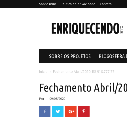
Sobre mim
Política de privacidade
Contato
Enriquecendo
SOBRE OS PROJETOS
BLOGOSFERA 
Início
Fechamento Abril/2020: R$ 910.777,77
Fechamento Abril/20
Por
-
09/05/2020