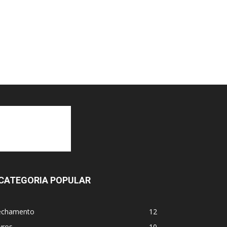
CATEGORIA POPULAR
echamento
12
vros
10