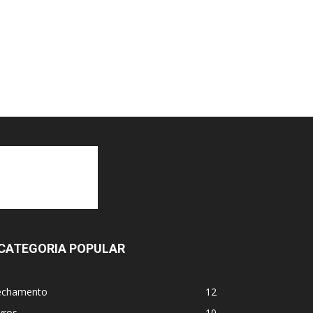
CATEGORIA POPULAR
echamento
12
vros
10