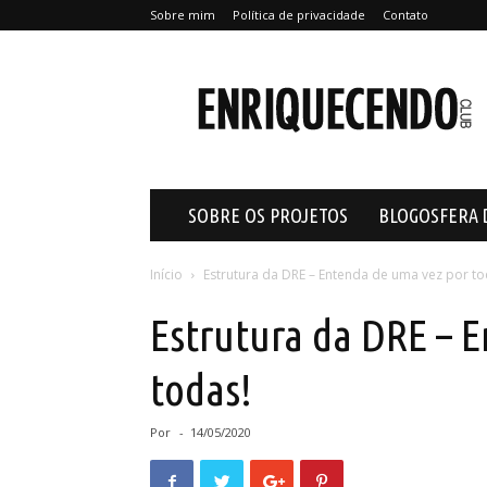
Sobre mim
Política de privacidade
Contato
Enriquecendo
SOBRE OS PROJETOS
BLOGOSFERA 
Início
Estrutura da DRE – Entenda de uma vez por to
Estrutura da DRE – 
todas!
Por
-
14/05/2020