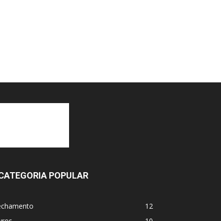
CATEGORIA POPULAR
echamento
12
vros
10