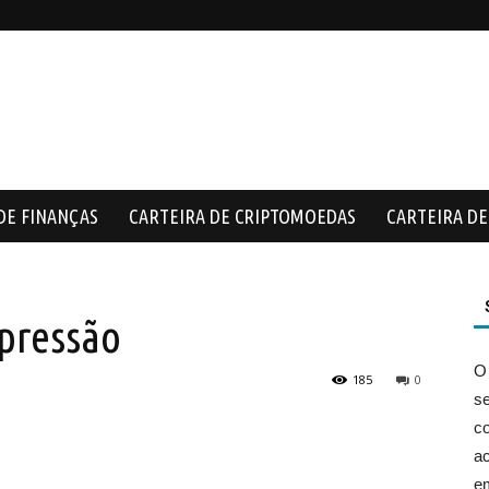
DE FINANÇAS
CARTEIRA DE CRIPTOMOEDAS
CARTEIRA DE 
pressão
O
185
0
s
co
ac
e