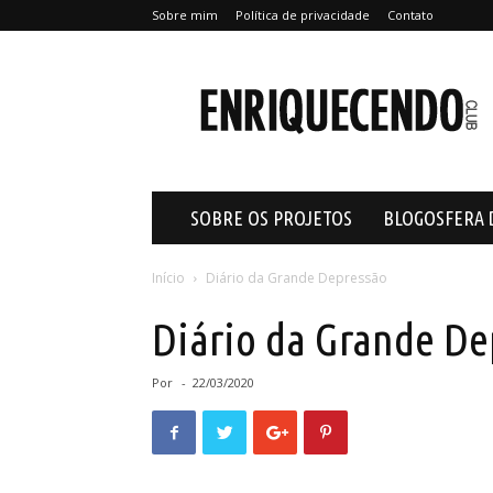
Sobre mim
Política de privacidade
Contato
Enriquecendo
SOBRE OS PROJETOS
BLOGOSFERA 
Início
Diário da Grande Depressão
Diário da Grande De
Por
-
22/03/2020