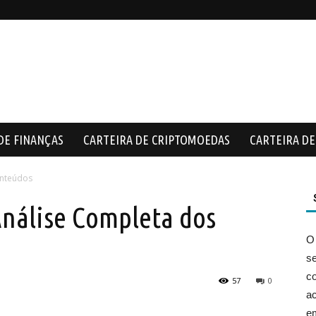
DE FINANÇAS
CARTEIRA DE CRIPTOMOEDAS
CARTEIRA DE 
onteúdos
Análise Completa dos
O
s
co
57
0
ac
e