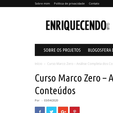
Sobre mim
Política de privacidade
Contato
Enriquecendo
SOBRE OS PROJETOS
BLOGOSFERA 
Início
Curso Marco Zero – Análise Completa dos C
Curso Marco Zero – 
Conteúdos
Por
-
03/04/2020