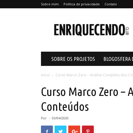
Sobre mim
Política de privacidade
Contato
Enriquecendo
SOBRE OS PROJETOS
BLOGOSFERA 
Início
Curso Marco Zero – Análise Completa dos C
Curso Marco Zero – 
Conteúdos
Por
-
03/04/2020