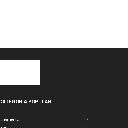
CATEGORIA POPULAR
echamento
12
vros
10