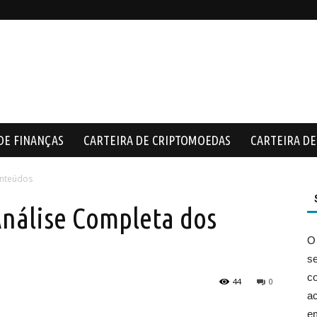
DE FINANÇAS
CARTEIRA DE CRIPTOMOEDAS
CARTEIRA DE 
onteúdos
Análise Completa dos
O
s
co
44
0
ac
e