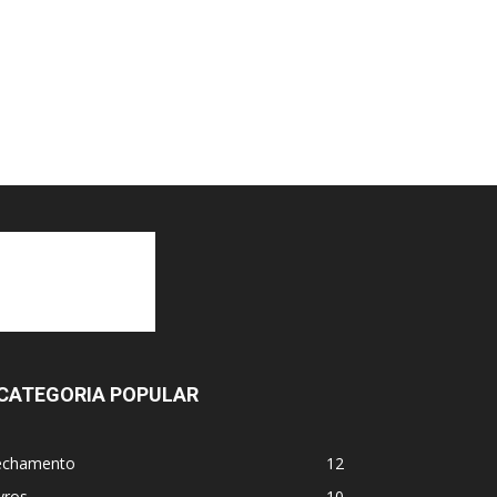
CATEGORIA POPULAR
echamento
12
vros
10