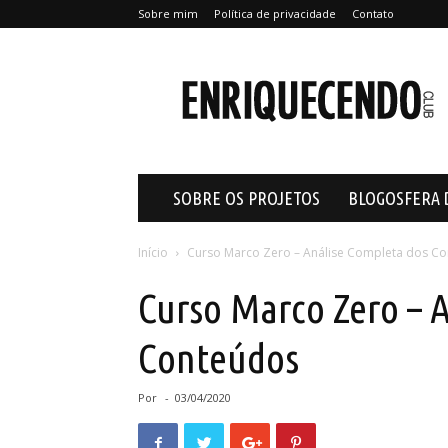
Sobre mim
Política de privacidade
Contato
Enriquecendo
SOBRE OS PROJETOS
BLOGOSFERA 
Início
Curso Marco Zero – Análise Completa dos C
Curso Marco Zero – 
Conteúdos
Por
-
03/04/2020