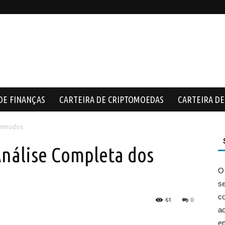
DE FINANÇAS
CARTEIRA DE CRIPTOMOEDAS
CARTEIRA DE 
onteúdos
Análise Completa dos
O
s
co
61
0
ac
e