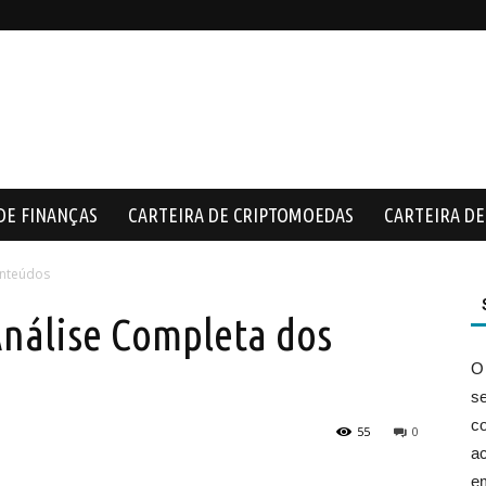
DE FINANÇAS
CARTEIRA DE CRIPTOMOEDAS
CARTEIRA DE 
onteúdos
Análise Completa dos
O
s
co
55
0
ac
e