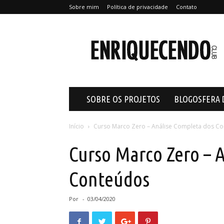
Sobre mim
Política de privacidade
Contato
Enriquecendo
SOBRE OS PROJETOS
BLOGOSFERA 
Início
Curso Marco Zero – Análise Completa dos C
Curso Marco Zero – 
Conteúdos
Por
-
03/04/2020