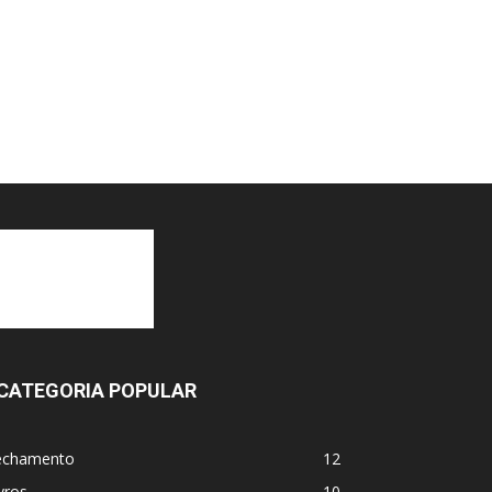
CATEGORIA POPULAR
echamento
12
vros
10