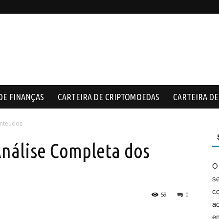
DE FINANÇAS
CARTEIRA DE CRIPTOMOEDAS
CARTEIRA DE 
onteúdos
Análise Completa dos
O
s
co
59
0
ac
e