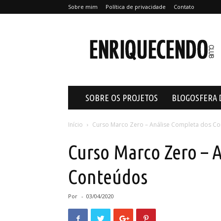
Sobre mim
Política de privacidade
Contato
Enriquecendo
SOBRE OS PROJETOS
BLOGOSFERA 
Início
Curso Marco Zero – Análise Completa dos C
Curso Marco Zero – 
Conteúdos
Por
-
03/04/2020