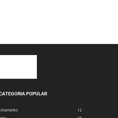
CATEGORIA POPULAR
echamento
12
vros
10