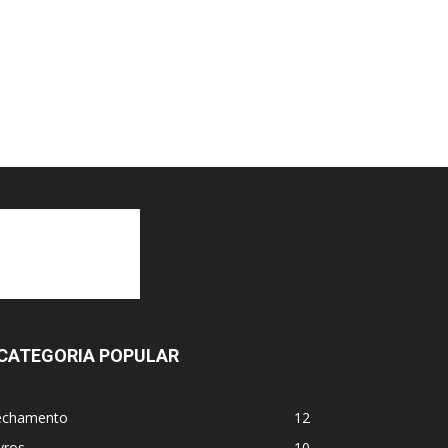
CATEGORIA POPULAR
echamento
12
vros
10