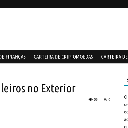
DE FINANÇAS
CARTEIRA DE CRIPTOMOEDAS
CARTEIRA DE 
leiros no Exterior
O
56
0
s
co
ac
e