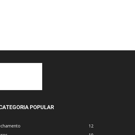
CATEGORIA POPULAR
echamento
12
vros
10