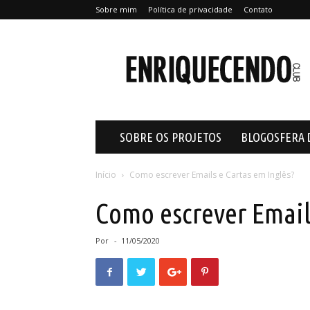
Sobre mim
Política de privacidade
Contato
Enriquecendo
SOBRE OS PROJETOS
BLOGOSFERA 
Início
Como escrever Emails e Cartas em Inglês?
Como escrever Email
Por
-
11/05/2020