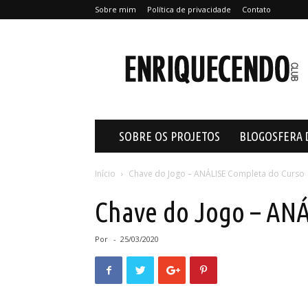
Sobre mim
Política de privacidade
Contato
Enriquecendo
SOBRE OS PROJETOS
BLOGOSFERA 
Início
Chave do Jogo – ANÁLISE Completa do Curso
Chave do Jogo – ANÁ
Por
-
25/03/2020