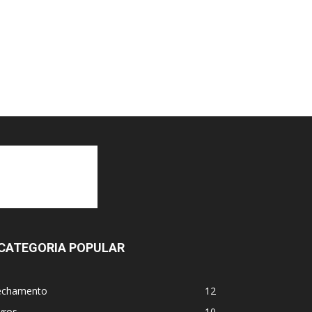
CATEGORIA POPULAR
echamento
12
vros
10