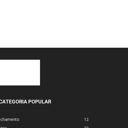
CATEGORIA POPULAR
echamento
12
vros
10