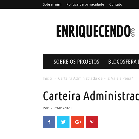
Sobre mim
Política de privacidade
Contato
Enriquecendo
SOBRE OS PROJETOS
BLOGOSFERA 
Início
Carteira Administrada de FIIs: Vale a Pena?
Carteira Administrad
Por
-
29/05/2020