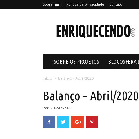
Sobre mim
Política de privacidade
Contato
Enriquecendo
SOBRE OS PROJETOS
BLOGOSFERA 
Início
Balanço - Abril/2020
Balanço – Abril/2020
Por
-
02/05/2020