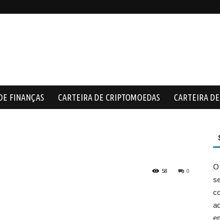
DE FINANÇAS
CARTEIRA DE CRIPTOMOEDAS
CARTEIRA DE 
O
58
0
s
co
ac
e