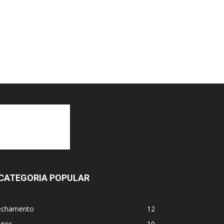
CATEGORIA POPULAR
echamento
12
vros
10