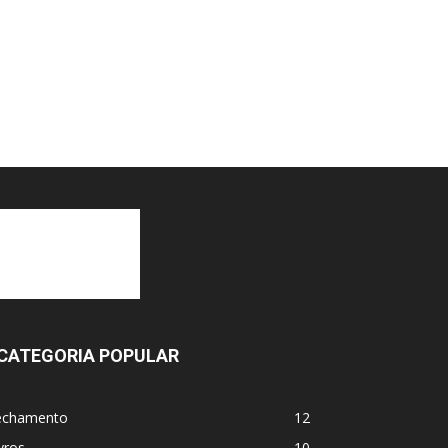
CATEGORIA POPULAR
echamento
12
vros
10