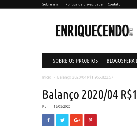
Sobre mim
Política de privacidade
Contato
Enriquecendo
SOBRE OS PROJETOS
BLOGOSFERA 
Início
Balanço 2020/04 R$1,965,822.57
Balanço 2020/04 R$1
Por
-
15/05/2020