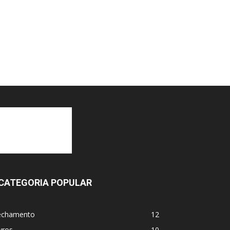
CATEGORIA POPULAR
echamento
12
vros
10