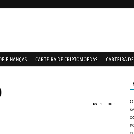
DE FINANÇAS
CARTEIRA DE CRIPTOMOEDAS
CARTEIRA DE 
0
O
61
0
s
co
ac
e