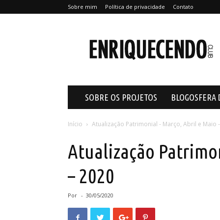
Sobre mim
Política de privacidade
Contato
Enriquecendo
SOBRE OS PROJETOS
BLOGOSFERA 
Início
Atualização Patrimonial - Março, Abril e Maio 
Atualização Patrimon
– 2020
Por
-
30/05/2020