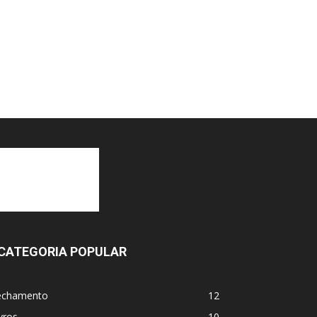
CATEGORIA POPULAR
echamento
12
vros
10