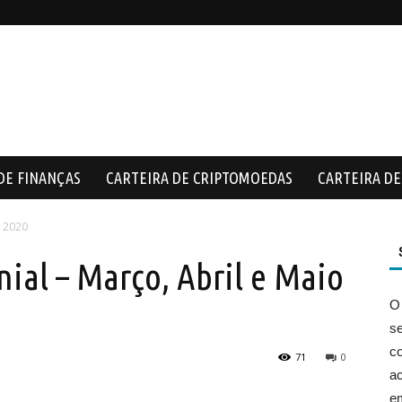
DE FINANÇAS
CARTEIRA DE CRIPTOMOEDAS
CARTEIRA DE 
- 2020
ial – Março, Abril e Maio
O
s
co
71
0
ac
e