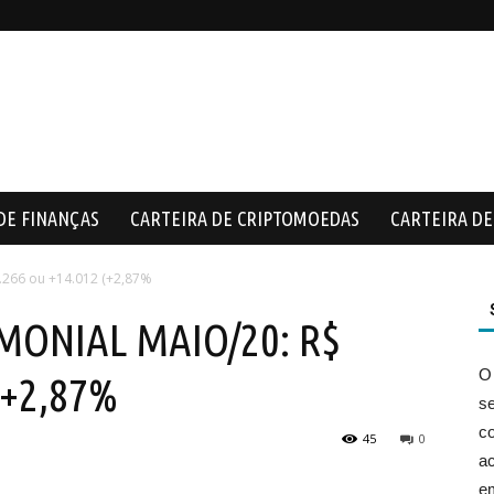
DE FINANÇAS
CARTEIRA DE CRIPTOMOEDAS
CARTEIRA DE 
266 ou +14.012 (+2,87%
MONIAL MAIO/20: R$
O
(+2,87%
s
co
45
0
ac
e