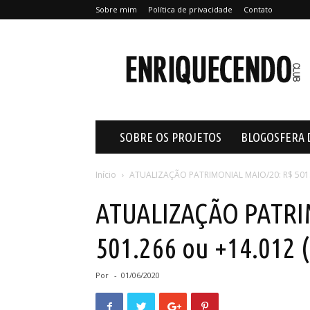
Sobre mim
Política de privacidade
Contato
Enriquecendo
SOBRE OS PROJETOS
BLOGOSFERA 
Início
ATUALIZAÇÃO PATRIMONIAL MAIO/20: R$ 501.
ATUALIZAÇÃO PATRI
501.266 ou +14.012 
Por
-
01/06/2020