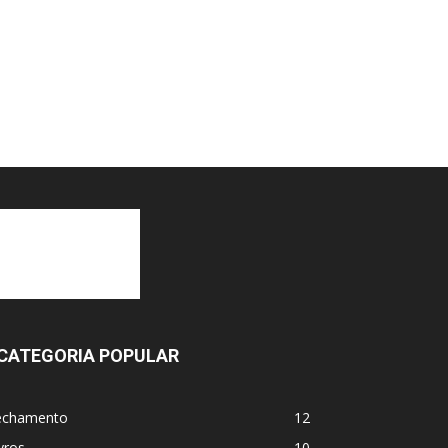
CATEGORIA POPULAR
echamento
12
vros
10