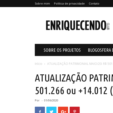
Sobre mim
Política de privacidade
Contato
Enriquecendo
SOBRE OS PROJETOS
BLOGOSFERA 
Início
ATUALIZAÇÃO PATRIMONIAL MAIO/20: R$ 501.
ATUALIZAÇÃO PATRI
501.266 ou +14.012 
Por
-
01/06/2020