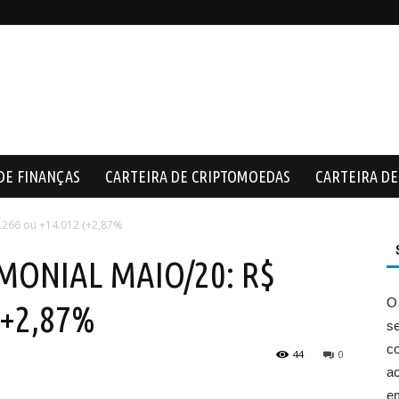
DE FINANÇAS
CARTEIRA DE CRIPTOMOEDAS
CARTEIRA DE 
266 ou +14.012 (+2,87%
MONIAL MAIO/20: R$
O
(+2,87%
s
co
44
0
ac
e