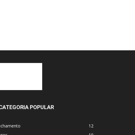
CATEGORIA POPULAR
echamento
12
vros
10