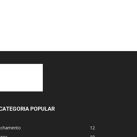
CATEGORIA POPULAR
echamento
12
vros
10