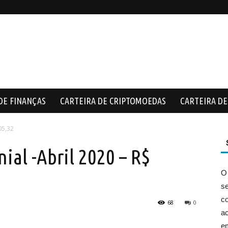
DE FINANÇAS
CARTEIRA DE CRIPTOMOEDAS
CARTEIRA DE 
05,32
ial -Abril 2020 – R$
O
s
co
68
0
ac
e