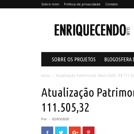
Sobre mim
Política de privacidade
Contato
Enriquecendo
SOBRE OS PROJETOS
BLOGOSFERA 
Início
Atualização Patrimonial -Abril 2020 - R$ 111.5
Atualização Patrimon
111.505,32
Por
-
02/05/2020