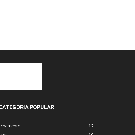
CATEGORIA POPULAR
echamento
12
vros
10