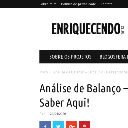
Sobre mim
Política de privacidade
Contato
Enriquecendo
SOBRE OS PROJETOS
BLOGOSFERA 
Início
Análise de Balanço – Saiba O que é Preciso Sa
Análise de Balanço –
Saber Aqui!
Por
-
22/04/2020