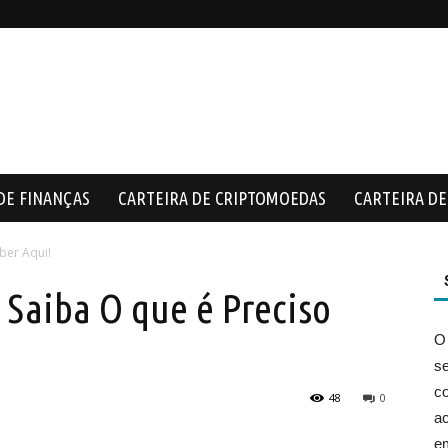
DE FINANÇAS
CARTEIRA DE CRIPTOMOEDAS
CARTEIRA DE 
ber Aqui!
 Saiba O que é Preciso
O
s
co
48
0
ac
e