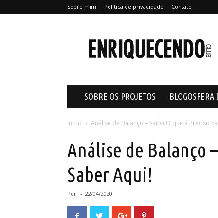
Sobre mim
Política de privacidade
Contato
Enriquecendo
SOBRE OS PROJETOS
BLOGOSFERA 
Início
Análise de Balanço – Saiba O que é Preciso Sa
Análise de Balanço –
Saber Aqui!
Por
-
22/04/2020