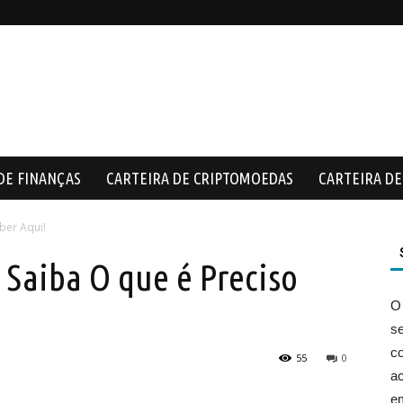
DE FINANÇAS
CARTEIRA DE CRIPTOMOEDAS
CARTEIRA DE 
ber Aqui!
 Saiba O que é Preciso
O
s
co
55
0
ac
e