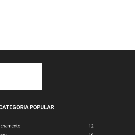
CATEGORIA POPULAR
echamento
12
vros
10