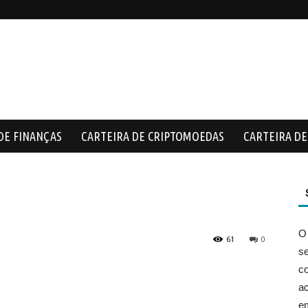
DE FINANÇAS
CARTEIRA DE CRIPTOMOEDAS
CARTEIRA DE 
O
61
0
s
co
ac
e