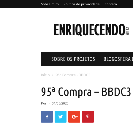
Sobre mim
Política de privacidade
Contato
Enriquecendo
SOBRE OS PROJETOS
BLOGOSFERA 
Início
95ª Compra - BBDC3
95ª Compra – BBDC3
Por
-
01/06/2020