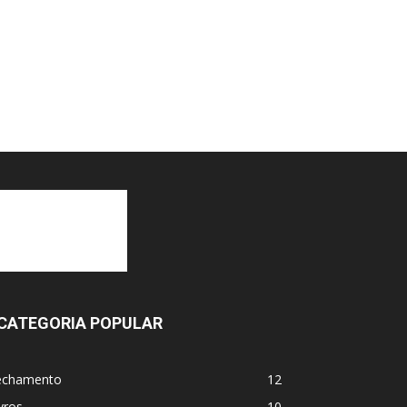
CATEGORIA POPULAR
echamento
12
vros
10